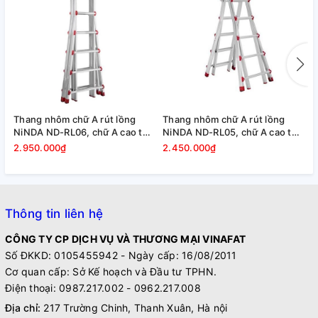
Thang nhôm chữ A rút lồng
Thang nhôm chữ A rút lồng
T
NiNDA ND-RL06, chữ A cao tối
NiNDA ND-RL05, chữ A cao tối
N
đa 3m
đa 2,47m
đ
2.950.000₫
2.450.000₫
1
Thông tin liên hệ
CÔNG TY CP DỊCH VỤ VÀ THƯƠNG MẠI VINAFAT
Số ĐKKD: 0105455942 - Ngày cấp: 16/08/2011
Cơ quan cấp: Sở Kế hoạch và Đầu tư TPHN.
Điện thoại: 0987.217.002 - 0962.217.008
Địa chỉ:
217 Trường Chinh, Thanh Xuân, Hà nội