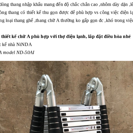
g dòng thang nhập khẩu mang đến độ chắc chắn cao ,nhôm dày dặn ,
ng thang có thiết kế thu gọn được để phù hợp vs công việc điện l
ng loại thang ghế ,thang chữ A thường ko gấp gọn đc ,khó trong việ
hiết kế chữ A phù hợp với thợ điện lạnh, lắp đặt điều hòa nhé
iết kế nhà NiNDA
DA model ND-50AI