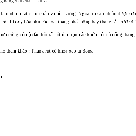
ợng hàng đầu của Châu Âu.
p kim nhôm rất chắc chắn và bền vững. Ngoài ra sản phẩm được sơn 
còn bị oxy hóa như các loại thang phổ thông hay thang sắt trước đâ
hựa cứng có độ đàn hồi rất tốt ôm trọn các khớp nối của ống thang
thợ tham khảo : Thang rút có khóa gấp tự động
m