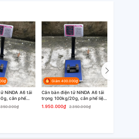
00₫
Giảm 400.000₫
Giảm 40
tử NiNDA A6 tải
Cân bàn điện tử NiNDA A6 tải
Cân bàn điệ
50g, cân phế
trọng 100kg/20g, cân phế liệu,
trọng 60kg/
 nông sản
kim khí, nông sản
kim khí, nô
1.950.000₫
1.950.000₫
.350.000₫
2.350.000₫