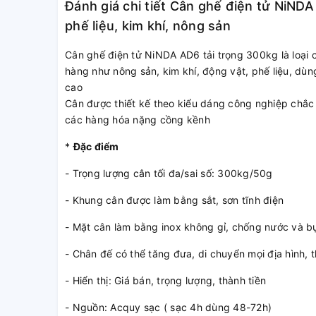
Đánh giá chi tiết Cân ghế điện tử NiND
phế liệu, kim khí, nông sản
Cân ghế điện tử NiNDA AD6 tải trọng 300kg là loại 
hàng như nông sản, kim khí, động vật, phế liệu, dù
cao
Cân được thiết kế theo kiểu dáng công nghiệp chắc
các hàng hóa nặng cồng kềnh
*
Đặc điểm
- Trọng lượng cân tối đa/sai số: 300kg/50g
- Khung cân được làm bằng sắt, sơn tĩnh điện
- Mặt cân làm bằng inox không gỉ, chống nước và bụ
- Chân đế có thể tăng đưa, di chuyển mọi địa hình, 
- Hiển thị: Giá bán, trọng lượng, thành tiền
- Nguồn: Acquy sạc ( sạc 4h dùng 48-72h)