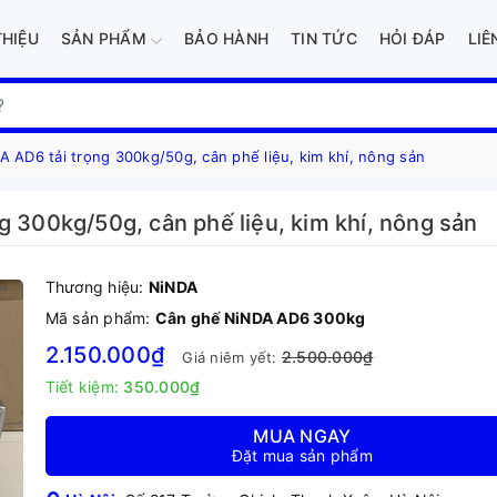
THIỆU
SẢN PHẨM
BẢO HÀNH
TIN TỨC
HỎI ĐÁP
LIÊ
 AD6 tải trọng 300kg/50g, cân phế liệu, kim khí, nông sản
g 300kg/50g, cân phế liệu, kim khí, nông sản
Thương hiệu:
NiNDA
Mã sản phẩm:
Cân ghế NiNDA AD6 300kg
2.150.000₫
2.500.000₫
Giá niêm yết:
Tiết kiệm:
350.000₫
MUA NGAY
Đặt mua sản phẩm