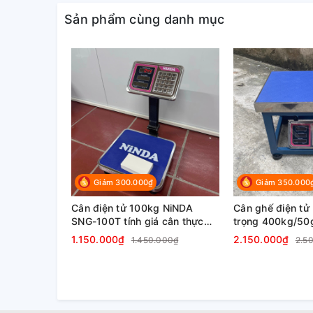
Sản phẩm cùng danh mục
Giảm 300.000₫
Giảm 350.000
Cân điện tử 100kg NiNDA
Cân ghế điện tử
SNG-100T tính giá cân thực
trọng 400kg/50g
phẩm, cân bán hàng
liệu, kim khí, nô
1.150.000₫
2.150.000₫
1.450.000₫
2.5