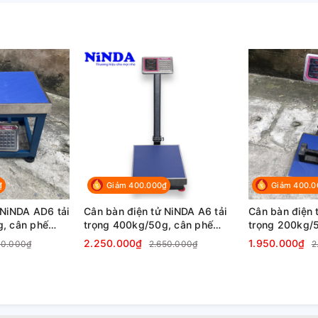
₫
Giảm 400.000₫
Giảm 400.0
 NiNDA AD6 tải
Cân bàn điện tử NiNDA A6 tải
Cân bàn điện 
, cân phế
trọng 400kg/50g, cân phế
trọng 200kg/
ng sản
liệu, kim khí, nông sản
liệu, kim khí,
2.250.000₫
1.950.000₫
00.000₫
2.650.000₫
2