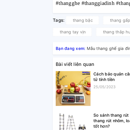
#thangghe #thanggiadinh #tha
Tags:
thang bậc
thang gấ
thang tay vịn
thang thắp h
Bạn đang xem:
Mẫu thang ghế gia đì
Bài viết liên quan
Cách bảo quản câ
tử tính tiền
25/05/2023
So sánh thang rút 
thang rút nhôm, lo
tốt hơn?