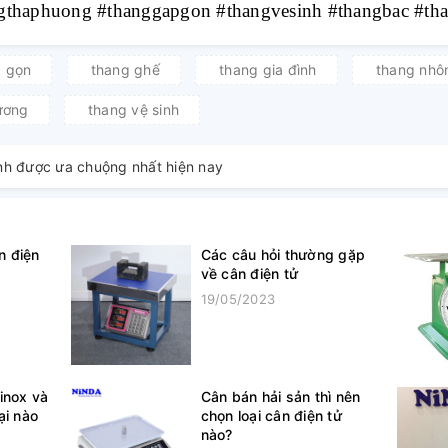
ngthaphuong #thanggapgon #thangvesinh #thangbac #th
p gọn
thang ghế
thang gia đình
thang nh
ương
thang vệ sinh
nh được ưa chuộng nhất hiện nay
n điện
Các câu hỏi thường gặp
về cân điện tử
19/05/2023
inox và
Cân bán hải sản thì nên
ại nào
chọn loại cân điện tử
nào?