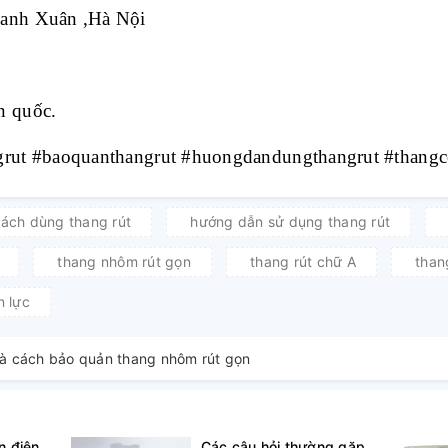
hanh Xuân ,Hà Nội
n quốc.
grut #baoquanthangrut #huongdandungthangrut #thang
ách dùng thang rút
hướng dẫn sử dụng thang rút
thang nhôm rút gọn
thang rút chữ A
than
n lực
à cách bảo quản thang nhôm rút gọn
n điện
Các câu hỏi thường gặp