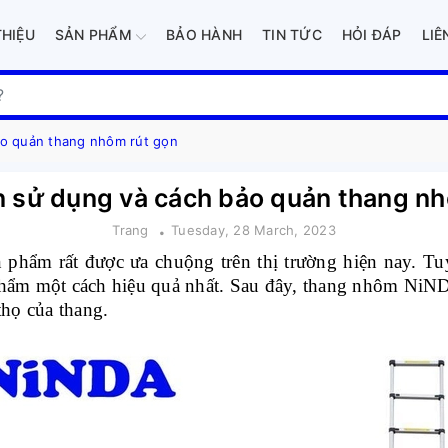
THIỆU
SẢN PHẨM
BẢO HÀNH
TIN TỨC
HỎI ĐÁP
LIÊ
o quản thang nhôm rút gọn
 sử dụng và cách bảo quản thang nh
Trang
Tuesday, 28 March, 2023
phẩm rất được ưa chuộng trên thị trường hiện nay. Tu
phẩm một cách hiệu quả nhất. Sau đây, thang nhôm NiN
thọ của thang.