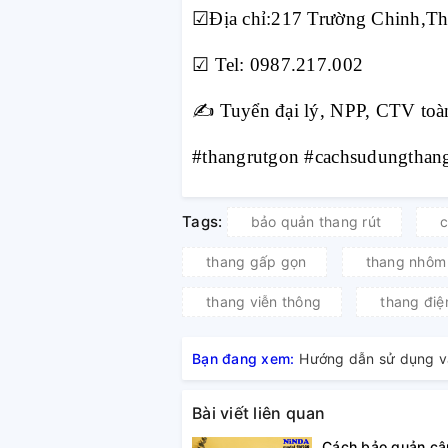
☑
Địa chỉ:217 Trường Chinh,T
☑
Tel: 0987.217.002
✍️
Tuyển đại lý, NPP, CTV toà
#thangrutgon #cachsudungthan
Tags:
bảo quản thang rút
c
thang gấp gọn
thang nhôm
thang viễn thông
thang điệ
Bạn đang xem:
Hướng dẫn sử dụng v
Bài viết liên quan
Cách bảo quản câ