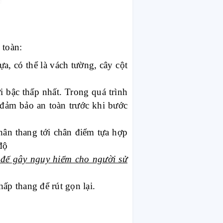
 toàn:
a, có thể là vách tường, cây cột
i bậc thấp nhất. Trong quá trình
ể đảm bảo an toàn trước khi bước
ân thang tới chân điểm tựa hợp
độ
 đế gây nguy hiểm cho người sử
hấp thang để rút gọn lại.