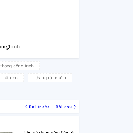
congtrinh
thang công trình
g rút gọn
thang rút nhôm
Bài trước
Bài sau
Nên sử dụng cân điện tử