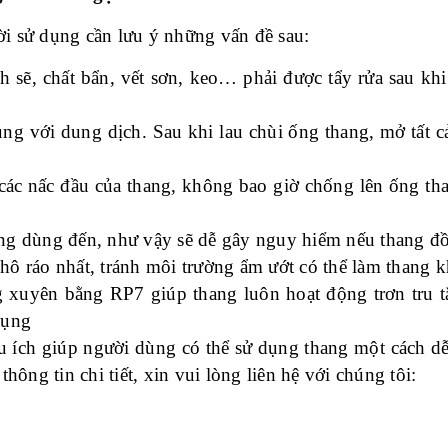
ời sử dụng cần lưu ý những vấn đề sau:
h sẽ, chất bẩn, vết sơn, keo… phải được tẩy rửa sau kh
g với dung dịch. Sau khi lau chùi ống thang, mở tất cả
các nấc đầu của thang, không bao giờ chống lên ống th
g dùng đến, như vậy sẽ dễ gây nguy hiểm nếu thang đ
khô ráo nhất, tránh môi trường ẩm ướt có thể làm thang
g xuyên bằng RP7 giúp thang luôn hoạt động trơn tru t
dụng
ữu ích giúp người dùng có thể sử dụng thang một cách d
 thông tin chi tiết, xin vui lòng liên hệ với chúng tôi: