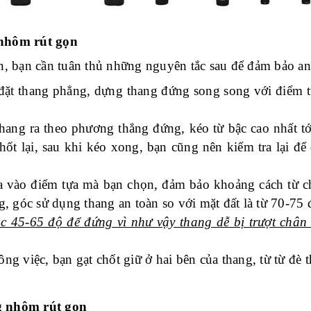
nhôm rút gọn
, bạn cần tuân thủ những nguyên tắc sau để đảm bảo an
 đặt thang phẳng, dựng thang đứng song song với điểm tự
thang ra theo phương thẳng đứng, kéo từ bậc cao nhất tớ
hốt lại, sau khi kéo xong, bạn cũng nên kiểm tra lại đ
a vào điểm tựa mà bạn chọn, đảm bảo khoảng cách từ ch
, góc sử dụng thang an toàn so với mặt đất là từ 70-75 
 45-65 độ để đứng vì như vậy thang dễ bị trượt chân
ng việc, bạn gạt chốt giữ ở hai bên của thang, từ từ đè t
g nhôm rút gọn